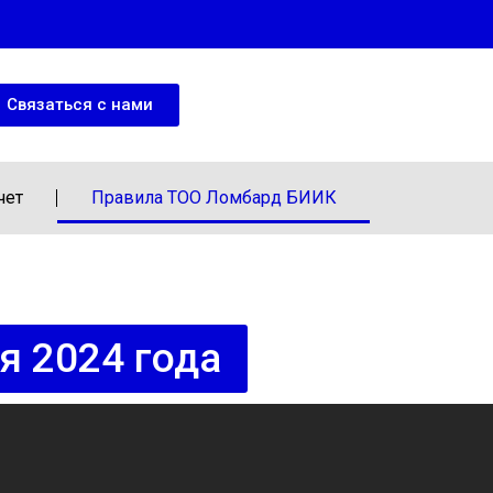
Связаться с нами
чет
Правила ТОО Ломбард БИИК
я 2024 года