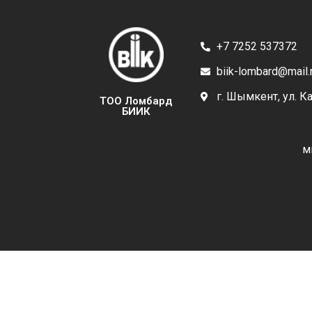
+7 7252 537372
biik-lombard@mail.
г. Шымкент, ул. К
ТОО Ломбард
БИИК
м