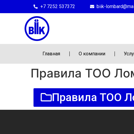
+7 7252 537372
biik-lombard@mail
Главная
О компании
Услу
Правила ТОО Ло
Правила ТОО Л