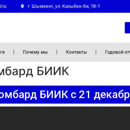
.ru
г. Шымкент, ул. Казыбек-би, 18-1
ги
Почему мы
Контакты
Годовой от
мбард БИИК
омбард БИИК с 21 декабр